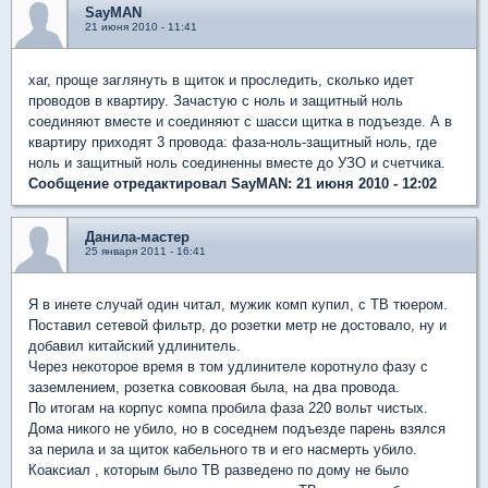
SayMAN
21 июня 2010 - 11:41
xar, проще заглянуть в щиток и проследить, сколько идет
проводов в квартиру. Зачастую с ноль и защитный ноль
соединяют вместе и соединяют с шасси щитка в подъезде. А в
квартиру приходят 3 провода: фаза-ноль-защитный ноль, где
ноль и защитный ноль соединенны вместе до УЗО и счетчика.
Сообщение отредактировал SayMAN: 21 июня 2010 - 12:02
Данила-мастер
25 января 2011 - 16:41
Я в инете случай один читал, мужик комп купил, с ТВ тюером.
Поставил сетевой фильтр, до розетки метр не достовало, ну и
добавил китайский удлинитель.
Через некоторое время в том удлинителе коротнуло фазу с
заземлением, розетка совкоовая была, на два провода.
По итогам на корпус компа пробила фаза 220 вольт чистых.
Дома никого не убило, но в соседнем подъезде парень взялся
за перила и за щиток кабельного тв и его насмерть убило.
Коаксиал , которым было ТВ разведено по дому не было