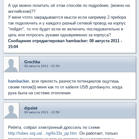
А где можно почитать об этом способе по подробнее, (можно на
английском)??
У меня чтото закрадываются мысли если например 2 прибора
так подключить и у каждого разный сетевой провод на корпус
"пойдёт", то что будет если их включить последовательно в
цепь или потрогать руками одновременно за корпуса?
Сообщение отредактировал hambacker: 08 августа 2011 -
15:04
Grechka
08 августа 2011 - 21:54
hambacker
, всю прелесть разности потенциалов ощутишь
своим телом))) меня как то от кабеля USB долбануло, когда
рука была на системе отопления.
dipslet
09 августа 2011 - 13:56
Ребята, собрал электронный дроссель по схеме
http://tubes.org.ua/...ng/6s33s_pp.htm
.Он работает, только