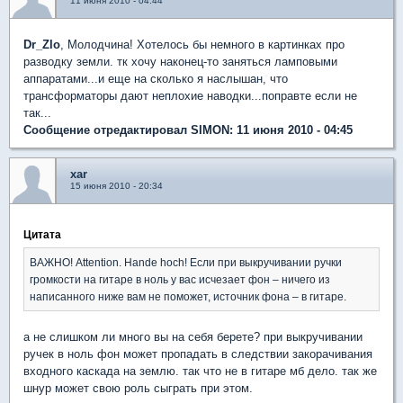
11 июня 2010 - 04:44
Dr_Zlo
, Молодчина! Хотелось бы немного в картинках про
разводку земли. тк хочу наконец-то заняться ламповыми
аппаратами...и еще на сколько я наслышан, что
трансформаторы дают неплохие наводки...поправте если не
так...
Сообщение отредактировал SIMON: 11 июня 2010 - 04:45
xar
15 июня 2010 - 20:34
Цитата
ВАЖНО! Attention. Hande hoch! Если при выкручивании ручки
громкости на гитаре в ноль у вас исчезает фон – ничего из
написанного ниже вам не поможет, источник фона – в гитаре.
а не слишком ли много вы на себя берете? при выкручивании
ручек в ноль фон может пропадать в следствии закорачивания
входного каскада на землю. так что не в гитаре мб дело. так же
шнур может свою роль сыграть при этом.