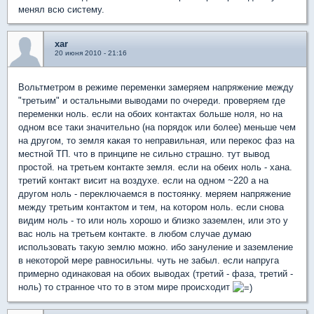
менял всю систему.
xar
20 июня 2010 - 21:16
Вольтметром в режиме переменки замеряем напряжение между
"третьим" и остальными выводами по очереди. проверяем где
переменки ноль. если на обоих контактах больше ноля, но на
одном все таки значительно (на порядок или более) меньше чем
на другом, то земля какая то неправильная, или перекос фаз на
местной ТП. что в принципе не сильно страшно. тут вывод
простой. на третьем контакте земля. если на обеих ноль - хана.
третий контакт висит на воздухе. если на одном ~220 а на
другом ноль - переключаемся в постоянку. меряем напряжение
между третьим контактом и тем, на котором ноль. если снова
видим ноль - то или ноль хорошо и близко заземлен, или это у
вас ноль на третьем контакте. в любом случае думаю
использовать такую землю можно. ибо зануление и заземление
в некоторой мере равносильны. чуть не забыл. если напруга
примерно одинаковая на обоих выводах (третий - фаза, третий -
ноль) то странное что то в этом мире происходит