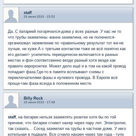
staff
16 июня 2010 - 15:52
Да..С батареей погорячился-дома у всех разные .У нас не то
что трубы заземлены -ванна заземлена, но не поленился-
организовал заземление по -правильному результат тот же-не
лучше, ни хуже.А с третьим контактом тоже не всё понятно как
его делают- усилитель периодически включается в разных
местах и фон соответсвенно везде разный хотя везде как
правило евророзетки. Может дело ещё и в том на какой провод
попадает фаза.Где-то в памяти всплывают схемы с
переключателями фазы и нулевого провода. В Европе всё
проще-там фаза всегда в положенном месте.
Billy Rock
16 июня 2010 - 17:48
staff
, на батареи нельзя заземлять розетки хотя бы по той
причине, что батареи сгниют нахер через пару лет. Электролиз,
так сказать... Сосед заземлил на трубы в частном доме. У него
котельная в подвале. Все сгнило нахрен через три года - тупо