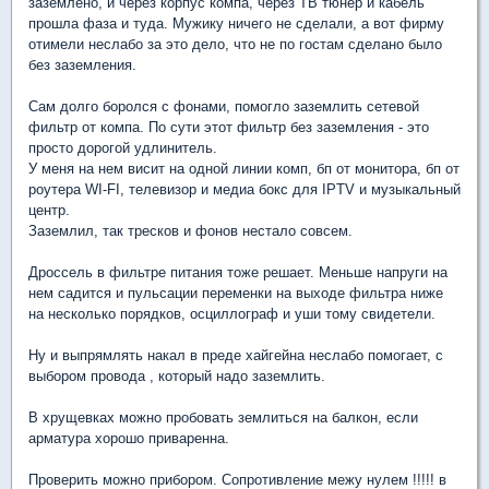
заземлено, и через корпус компа, через ТВ тюнер и кабель
прошла фаза и туда. Мужику ничего не сделали, а вот фирму
отимели неслабо за это дело, что не по гостам сделано было
без заземления.
Сам долго боролся с фонами, помогло заземлить сетевой
фильтр от компа. По сути этот фильтр без заземления - это
просто дорогой удлинитель.
У меня на нем висит на одной линии комп, бп от монитора, бп от
роутера WI-FI, телевизор и медиа бокс для IPTV и музыкальный
центр.
Заземлил, так тресков и фонов нестало совсем.
Дроссель в фильтре питания тоже решает. Меньше напруги на
нем садится и пульсации переменки на выходе фильтра ниже
на несколько порядков, осциллограф и уши тому свидетели.
Ну и выпрямлять накал в преде хайгейна неслабо помогает, с
выбором провода , который надо заземлить.
В хрущевках можно пробовать землиться на балкон, если
арматура хорошо приваренна.
Проверить можно прибором. Сопротивление межу нулем !!!!! в