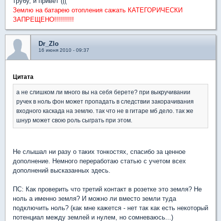
трубу, и привет (((
Землю на батарею отопления сажать КАТЕГОРИЧЕСКИ
ЗАПРЕЩЕНО!!!!!!!!!!
Dr_Zlo
16 июня 2010 - 09:37
Цитата
а не слишком ли много вы на себя берете? при выкручивании
ручек в ноль фон может пропадать в следствии закорачивания
входного каскада на землю. так что не в гитаре мб дело. так же
шнур может свою роль сыграть при этом.
Не слышал ни разу о таких тонкостях, спасибо за ценное
дополнение. Немного переработаю статью с учетом всех
дополнений высказанных здесь.
ПС: Как проверить что третий контакт в розетке это земля? Не
ноль а именно земля? И можно ли вместо земли туда
подключить ноль? (как мне кажется - нет так как есть некоторый
потенциал между землей и нулем, но сомневаюсь...)