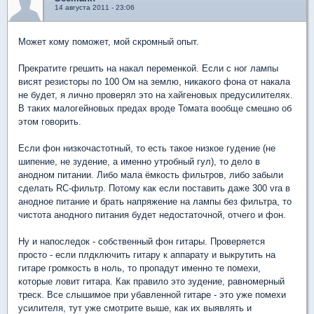
14 августа 2011 - 23:06
Может кому поможет, мой скромный опыт.
Прекратите грешить на накал переменкой. Если с ног лампы
висят резисторы по 100 Ом на землю, никакого фона от накала
не будет, я лично проверял это на хайгеновых предусилителях.
В таких малогейновых предах вроде Томата вообще смешно об
этом говорить.
Если фон низкочастотный, то есть такое низкое гудение (не
шипение, не зудение, а именно утробный гул), то дело в
анодном питании. Либо мала ёмкость фильтров, либо забыли
сделать RC-фильтр. Потому как если поставить даже 300 vra в
анодное питание и брать напряжение на лампы без фильтра, то
чистота анодного питания будет недостаточной, отчего и фон.
Ну и напоследок - собственный фон гитары. Проверяется
просто - если плдключить гитару к аппарату и выкрутить на
гитаре громкость в ноль, то пропадут именно те помехи,
которые ловит гитара. Как правило это зудение, равномерный
треск. Все слышимое при убавленной гитаре - это уже помехи
усилителя, тут уже смотрите выше, как их выявлять и