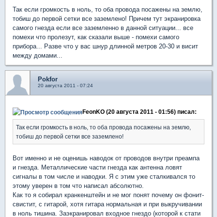
Так если громкость в ноль, то оба провода посажены на землю,
тобиш до первой сетки все заземлено! Причем тут экранировка
самого гнезда если все заземленно в данной ситуации... все
помехи что пролезут, как сказали выше - помехи самого
прибора... Разве что у вас шнур длинной метров 20-30 и висит
между домами...
Pokfor
20 августа 2011 - 07:24
FeonKO (20 августа 2011 - 01:56) писал:
Так если громкость в ноль, то оба провода посажены на землю,
тобиш до первой сетки все заземлено!
Вот именно и не оценишь наводок от проводов внутри преампа
и гнезда. Металлические части гнезда как антенна ловят
сигналы в том числе и наводки. Я с этим уже сталкивался то
этому уверен в том что написал абсолютно.
Как то я собирал кранкенштейн и не мог понят почему он фонит-
свистит, с гитарой, хотя гитара нормальная и при выкручивании
в ноль тишина. Заэкранировал входное гнездо (которой к стати