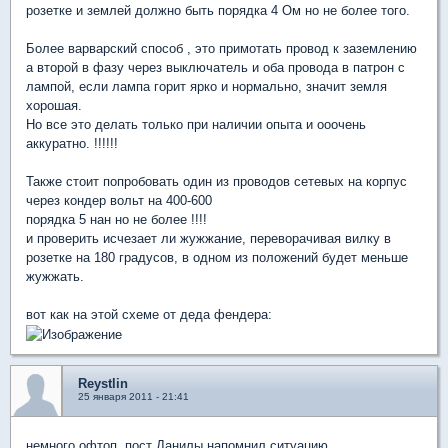
розетке и землей должно быть порядка 4 Ом но не более того.
Более варварский способ , это примотать провод к заземлению
а второй в фазу через выключатель и оба провода в патрон с
лампой, если лампа горит ярко и нормально, значит земля
хорошая.
Но все это делать только при наличии опыта и ооочень
аккуратно. !!!!!!
Также стоит попробовать один из проводов сетевых на корпус
через кондер вольт на 400-600
порядка 5 нан но не более !!!!
и проверить исчезает ли жужжание, переворачивая вилку в
розетке на 180 градусов, в одном из положений будет меньше
жужжать.
вот как на этой схеме от деда фендера:
Reystlin
25 января 2011 - 21:41
немного офтоп, пост Данилы напомнил ситуацию