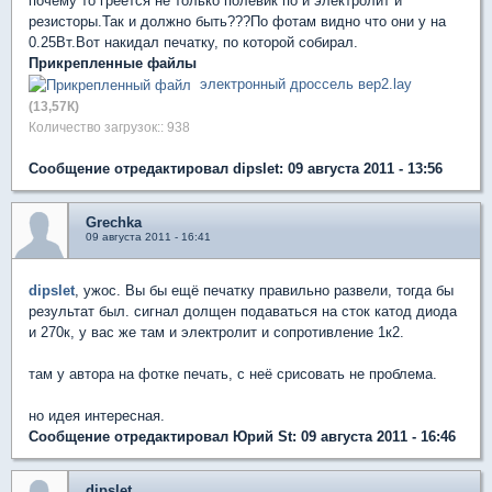
почему то греется не только полевик по и электролит и
резисторы.Так и должно быть???По фотам видно что они у на
0.25Вт.Вот накидал печатку, по которой собирал.
Прикрепленные файлы
электронный дроссель вер2.lay
(13,57К)
Количество загрузок:: 938
Сообщение отредактировал dipslet: 09 августа 2011 - 13:56
Grechka
09 августа 2011 - 16:41
dipslet
, ужос. Вы бы ещё печатку правильно развели, тогда бы
результат был. сигнал долщен подаваться на сток катод диода
и 270к, у вас же там и электролит и сопротивление 1к2.
там у автора на фотке печать, с неё срисовать не проблема.
но идея интересная.
Сообщение отредактировал Юрий St: 09 августа 2011 - 16:46
dipslet