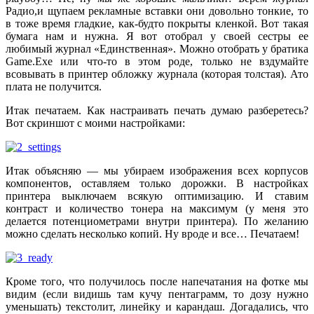
Радио,и щупаем рекламные вставки они довольно тонкие, то
в тоже время гладкие, как-будто покрыты кленкой. Вот такая
бумага нам и нужна. Я вот отобрал у своей сестры ее
любимый журнал «Единственная». Можно отобрать у братика
Game.Exe или что-то в этом роде, только не вздумайте
всовывать в принтер обложку журнала (которая толстая). Ато
плата не получится.
Итак печатаем. Как настраивать печать думаю разберетесь?
Вот скриншот с моими настройками:
Итак объясняю — мы убираем изображения всех корпусов
компонентов, оставляем только дорожки. В настройках
принтера выключаем всякую оптимизацию. И ставим
контраст и количество тонера на максимум (у меня это
делается потенциометрами внутри принтера). По желанию
можно сделать несколько копий. Ну вроде и все… Печатаем!
Кроме того, что получилось после напечатания на фотке мы
видим (если видишь там кучу пентаграмм, то дозу нужно
уменьшать) текстолит, линейку и карандаш. Догадались, что