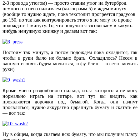
2-3 провода утюгом) — просто ставим утюг на бутерброд,
немного на него нажимаем (килограмм 5) и ждем минуту
(вообще-то нужно ждать, пока текстолит прогреется градусов
до 150, но так как контролировать этого я не могу, то проще
подождать 1 минуту. То, что получится засовываем в какую-
нибудь ненужную книжку и делаем вот так:
Постоим так минуту, а потом подождем пока охладится, так
чтобы в руки было не больно брать. Охладилось? Несем в
ванную и опять будем мочиться, тьфу блин… то есть мочить
руки).
Кроме моего раздолбаного пальца, из-за которого я не могу
нормально играть на гитаре, вот тут вы видите, как
проявляются дорожки под бумагой. Когда они начнут
проявляться, нужно аккуратно царапнуть бумагу и скатать ее
— вот так:
Ну в общем, когда скатаем всю бумагу, что мы получим плату
вот такую: