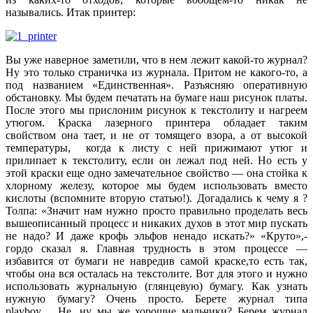
назывались. Итак принтер:
Вы уже наверное заметили, что в нем лежит какой-то журнал?
Ну это только страничка из журнала. Притом не какого-то, а
под названием «Единственная». Разъясняю оперативную
обстановку. Мы будем печатать на бумаге наш рисунок платы.
После этого мы прислоним рисунок к текстолиту и нагреем
утюгом. Краска лазерного принтера обладает таким
свойством она тает, и не от томящего взора, а от высокой
температуры, когда к листу с ней прижимают утюг и
прилипает к текстолиту, если он лежал под ней. Но есть у
этой краски еще одно замечательное свойство — она стойка к
хлорному железу, которое мы будем использовать вместо
кислоты (вспомните вторую статью!). Догадались к чему я ?
Толпа: «Значит нам нужно просто правильно проделать весь
вышеописанный процесс и никаких духов в этот мир пускать
не надо? И даже крофь эльфов ненадо искать?» «Круто»,-
гордо сказал я. Главная трудность в этом процессе —
избавится от бумаги не навредив самой краске,то есть так,
чтобы она вся осталась на текстолите. Вот для этого и нужно
использовать журнальную (глянцевую) бумагу. Как узнать
нужную бумагу? Очень просто. Берете журнал типа
playboy… Не, ну мы же хорошие мальчики? Берем журнал