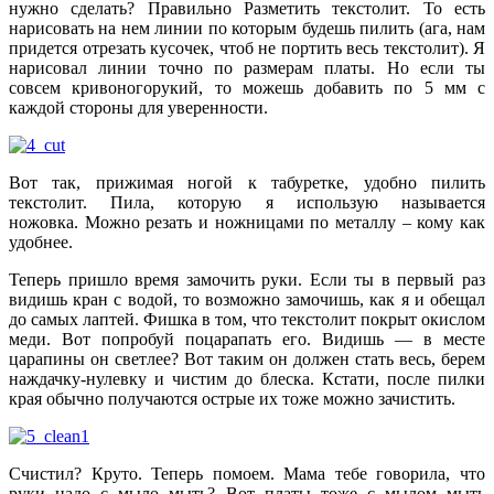
нужно сделать? Правильно Разметить текстолит. То есть
нарисовать на нем линии по которым будешь пилить (ага, нам
придется отрезать кусочек, чтоб не портить весь текстолит). Я
нарисовал линии точно по размерам платы. Но если ты
совсем кривоногорукий, то можешь добавить по 5 мм с
каждой стороны для уверенности.
Вот так, прижимая ногой к табуретке, удобно пилить
текстолит. Пила, которую я использую называется
ножовка. Можно резать и ножницами по металлу – кому как
удобнее.
Теперь пришло время замочить руки. Если ты в первый раз
видишь кран с водой, то возможно замочишь, как я и обещал
до самых лаптей. Фишка в том, что текстолит покрыт окислом
меди. Вот попробуй поцарапать его. Видишь — в месте
царапины он светлее? Вот таким он должен стать весь, берем
наждачку-нулевку и чистим до блеска. Кстати, после пилки
края обычно получаются острые их тоже можно зачистить.
Счистил? Круто. Теперь помоем. Мама тебе говорила, что
руки надо с мыло мыть? Вот платы тоже с мылом мыть