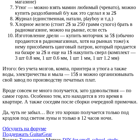
магазине)
Утюг — можно взять мамин любимый (чревато), можно
купить раздолбанный б/у как это сделал я за 2$
Журнал (единственная, натали, playboy и т.д.)
Хлорное железо (стоит 2$ за 250 грамм сухого) брать в
радиомагазине, можно на рынке, если есть
Изготовление дрели — купить моторчик за 5$ (обычно
продаются в радиомагазинах, хотя на рынках тоже) к
нему присобачить цанговый патрон, который продается
на базаре за 2$ и еще на 1$ накупить сверл (комплект —
3 шт 0.8 мм, 1 шт 0.6 мм, 1 шт 1 мм, 1 шт 1.2 мм)
Итого: без учета мозгов, компа, принтера и утюга а также
воды, электричества и мыла — 15$ и можно организовывать
свой завод по производству печатных плат.
Вроде совсем не много получается, зато удовольствия — по
самое горло. Особенно тем, кто находится в это время в
квартире. А также соседям после сборки очередной примочки.
Да, чуть не забыл… Все это хорошо получается только под
крэдлов под светом луны и только в 12 часов ночи.
Обсудить на форуме
Поддержать GuitarGear
Раздел:
Технологии
Метки:
DIY for small
,
school
,
study