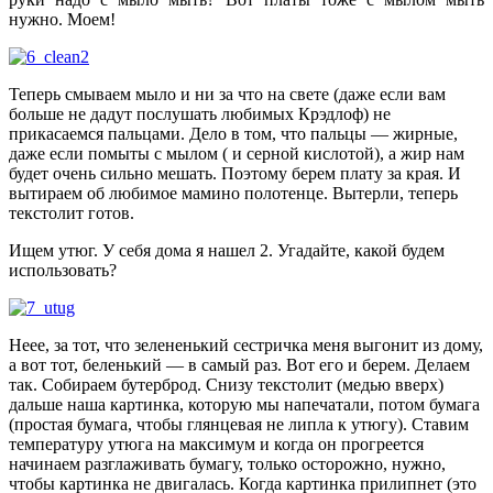
нужно. Моем!
Теперь смываем мыло и ни за что на свете (даже если вам
больше не дадут послушать любимых Крэдлоф) не
прикасаемся пальцами. Дело в том, что пальцы — жирные,
даже если помыты с мылом ( и серной кислотой), а жир нам
будет очень сильно мешать. Поэтому берем плату за края. И
вытираем об любимое мамино полотенце. Вытерли, теперь
текстолит готов.
Ищем утюг. У себя дома я нашел 2. Угадайте, какой будем
использовать?
Неее, за тот, что зелененький сестричка меня выгонит из дому,
а вот тот, беленький — в самый раз. Вот его и берем. Делаем
так. Собираем бутерброд. Снизу текстолит (медью вверх)
дальше наша картинка, которую мы напечатали, потом бумага
(простая бумага, чтобы глянцевая не липла к утюгу). Ставим
температуру утюга на максимум и когда он прогреется
начинаем разглаживать бумагу, только осторожно, нужно,
чтобы картинка не двигалась. Когда картинка прилипнет (это