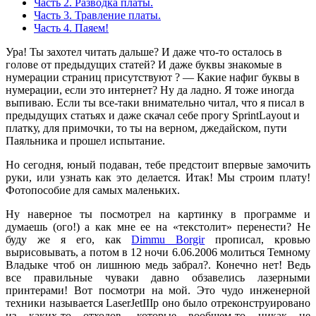
Часть 2. Разводка платы.
Часть 3. Травление платы.
Часть 4. Паяем!
Ура! Ты захотел читать дальше? И даже что-то осталось в
голове от предыдущих статей? И даже буквы знакомые в
нумерации страниц присутствуют ? — Какие нафиг буквы в
нумерации, если это интернет? Ну да ладно. Я тоже иногда
выпиваю. Если ты все-таки внимательно читал, что я писал в
предыдущих статьях и даже скачал себе прогу SprintLayout и
платку, для примочки, то ты на верном, джедайском, пути
Паяльника и прошел испытание.
Но сегодня, юный подаван, тебе предстоит впервые замочить
руки, или узнать как это делается. Итак! Мы строим плату!
Фотопособие для самых маленьких.
Ну наверное ты посмотрел на картинку в программе и
думаешь (ого!) а как мне ее на «текстолит» перенести? Не
буду же я его, как
Dimmu Borgir
прописал, кровью
вырисовывать, а потом в 12 ночи 6.06.2006 молиться Темному
Владыке чтоб он лишнюю медь забрал?. Конечно нет! Ведь
все правильные чуваки давно обзавелись лазерными
принтерами! Вот посмотри на мой. Это чудо инженерной
техники называется LaserJetIIIp оно было отреконструировано
из каких-то отходов, которые вообщем-то никак не