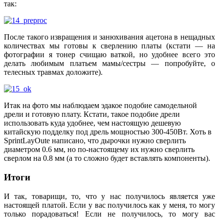
так:
После такого извращения и занюхивания ацетона в нещадных
количествах мы готовы к сверлению платы (кстати — на
фотографии я тонер счищаю ваткой, но удобнее всего это
делать любимым платьем мамы/сестры — попробуйте, о
телесных травмах доложите).
Итак на фото мы наблюдаем эдакое подобие самодельной
дрели и готовую плату. Кстати, такое подобие дрели
использовать куда удобнее, чем настоящую дешевую
китайскую подделку под дрель мощностью 300-450Вт. Хоть в
SprintLayOute написано, что дырочки нужно сверлить
диаметром 0.6 мм, но по-настоящему их нужно сверлить
сверлом на 0.8 мм (а то сложно будет вставлять компоненты).
Итоги
И так, товарищи, то, что у нас получилось является уже
настоящей платой. Если у вас получилось как у меня, то могу
только порадоваться! Если не получилось, то могу вас