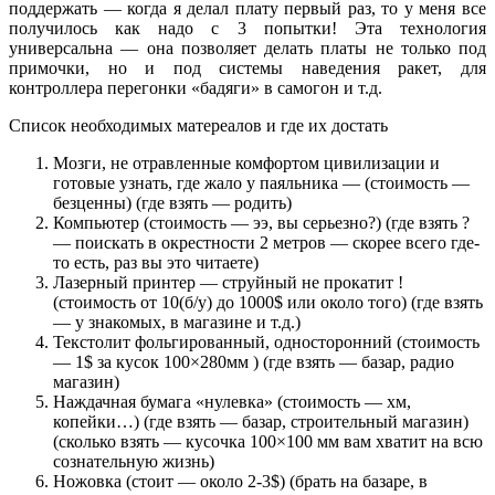
поддержать — когда я делал плату первый раз, то у меня все
получилось как надо с 3 попытки! Эта технология
универсальна — она позволяет делать платы не только под
примочки, но и под системы наведения ракет, для
контроллера перегонки «бадяги» в самогон и т.д.
Список необходимых матереалов и где их достать
Мозги, не отравленные комфортом цивилизации и
готовые узнать, где жало у паяльника — (стоимость —
безценны) (где взять — родить)
Компьютер (стоимость — ээ, вы серьезно?) (где взять ?
— поискать в окрестности 2 метров — скорее всего где-
то есть, раз вы это читаете)
Лазерный принтер — струйный не прокатит !
(стоимость от 10(б/у) до 1000$ или около того) (где взять
— у знакомых, в магазине и т.д.)
Текстолит фольгированный, односторонний (стоимость
— 1$ за кусок 100×280мм ) (где взять — базар, радио
магазин)
Наждачная бумага «нулевка» (стоимость — хм,
копейки…) (где взять — базар, строительный магазин)
(сколько взять — кусочка 100×100 мм вам хватит на всю
сознательную жизнь)
Ножовка (стоит — около 2-3$) (брать на базаре, в